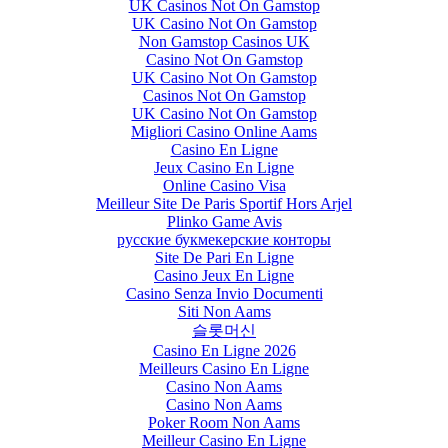
UK Casinos Not On Gamstop
UK Casino Not On Gamstop
Non Gamstop Casinos UK
Casino Not On Gamstop
UK Casino Not On Gamstop
Casinos Not On Gamstop
UK Casino Not On Gamstop
Migliori Casino Online Aams
Casino En Ligne
Jeux Casino En Ligne
Online Casino Visa
Meilleur Site De Paris Sportif Hors Arjel
Plinko Game Avis
русские букмекерские конторы
Site De Pari En Ligne
Casino Jeux En Ligne
Casino Senza Invio Documenti
Siti Non Aams
슬롯머신
Casino En Ligne 2026
Meilleurs Casino En Ligne
Casino Non Aams
Casino Non Aams
Poker Room Non Aams
Meilleur Casino En Ligne