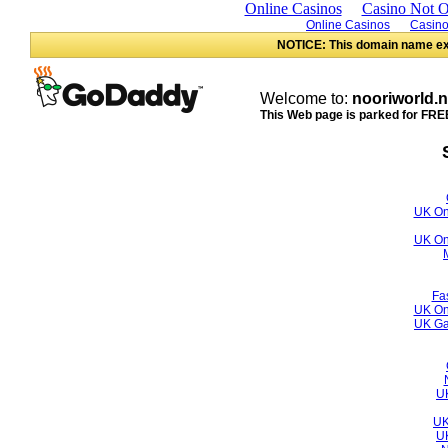
Online Casinos
Casino Not 