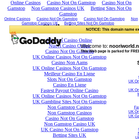
Online Casinos
Casino Not On Gamstop
Casino Not On
Gamstop
Non Gamstop Casinos UK
Betting Sites Not On
Gamstop
Similar interests
Migliori Casino Online
Nuovi Casino Online
Casino Not On Gamstop
UK Online Casinos Not On Gamstop
Casino Non Aams
UK Online Casinos Not On Gamstop
Meilleur Casino En Ligne
Slots Not On Gamstop
Casino En Ligne
Fastest Payout Online Casino
UK Online Casinos Not On Gamstop
UK Gambling Sites Not On Gamstop
Non Gamstop Casinos
Non Gamstop Casinos
Casino Not On Gamstop
Non Gamstop Casino UK
UK Casino Not On Gamstop
Betting Sites UK