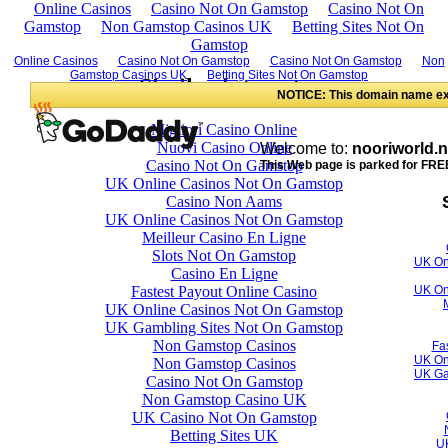
Online Casinos
Casino Not On Gamstop
Casino Not On
Gamstop
Non Gamstop Casinos UK
Betting Sites Not On
Gamstop
Similar interests
Migliori Casino Online
Nuovi Casino Online
Casino Not On Gamstop
UK Online Casinos Not On Gamstop
Casino Non Aams
UK Online Casinos Not On Gamstop
Meilleur Casino En Ligne
Slots Not On Gamstop
Casino En Ligne
Fastest Payout Online Casino
UK Online Casinos Not On Gamstop
UK Gambling Sites Not On Gamstop
Non Gamstop Casinos
Non Gamstop Casinos
Casino Not On Gamstop
Non Gamstop Casino UK
UK Casino Not On Gamstop
Betting Sites UK